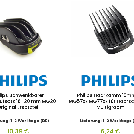
ilips Schwenkbarer
Philips Haarkamm 16mm
fsatz 16–20 mm MG20
MG57xx MG77xx für Haarsc
riginal Ersatzteil
Multigroom
rung: 1-2 Werktage (DE)
Lieferung: 1-2 Werktage 
10,39 €
6,24 €