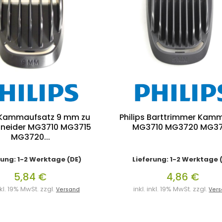
s Kammaufsatz 9 mm zu
Philips Barttrimmer Ka
hneider MG3710 MG3715
MG3710 MG3720 MG3
MG3720...
rung: 1-2 Werktage (DE)
Lieferung: 1-2 Werktage 
5,84 €
4,86 €
inkl. 19% MwSt. zzgl.
inkl. inkl. 19% MwSt. zzgl.
Versand
Ver