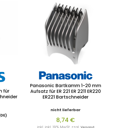
Panasonic Bartkamm 1-20 mm
 für
Aufsatz für ER 221 ER 2211 ER220
hneider
ER221 Bartschneider
nicht lieferbar
(DE)
8,74 €
inkl. inkl. 19% MwSt. zzgl.
Versand