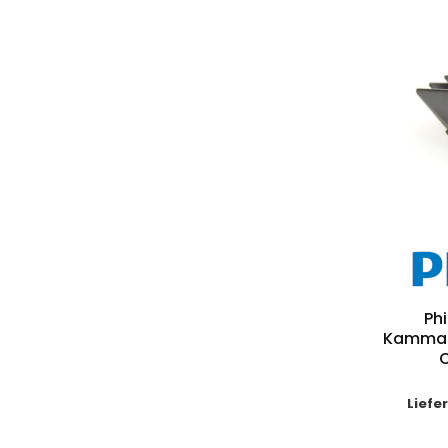
Ph
Kammau
O
Liefe