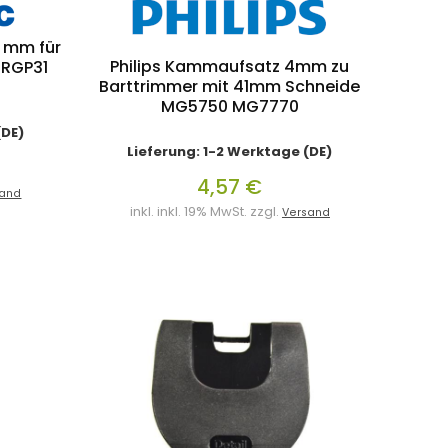
 mm für
Philips Kammaufsatz 4mm zu
ERGP31
Barttrimmer mit 41mm Schneide
MG5750 MG7770
(DE)
Lieferung: 1-2 Werktage (DE)
4,57 €
sand
inkl. inkl. 19% MwSt. zzgl.
Versand