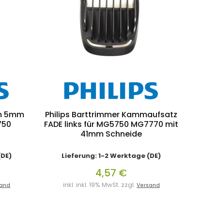
mm 5mm
Philips Barttrimmer Kammaufsatz
750
FADE links für MG5750 MG7770 mit
41mm Schneide
(DE)
Lieferung: 1-2 Werktage (DE)
4,57 €
inkl. inkl. 19% MwSt. zzgl.
sand
Versand