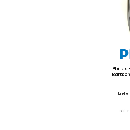
Philip
Bartsc
Liefe
inkl. 