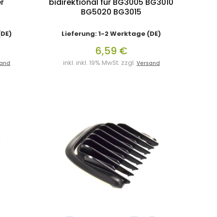
r
bidirektional für BG3005 BG3010
BG5020 BG3015
(DE)
Lieferung: 1-2 Werktage (DE)
6,59 €
inkl. inkl. 19% MwSt. zzgl.
sand
Versand