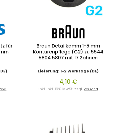
z für
Braun Detailkamm 1-5 mm
41mm
Konturenpflege (G2) zu 5544
5804 5807 mit 17 Zähnen
(DE)
Lieferung: 1-2 Werktage (DE)
4,10 €
inkl. inkl. 19% MwSt. zzgl.
sand
Versand