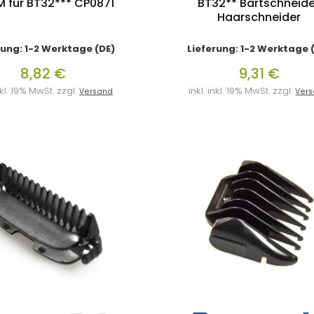
 für BT32*** CP0871
BT32** Bartschneide
Haarschneider
rung: 1-2 Werktage (DE)
Lieferung: 1-2 Werktage 
8,82 €
9,31 €
inkl. 19% MwSt. zzgl.
inkl. inkl. 19% MwSt. zzgl.
Versand
Ver