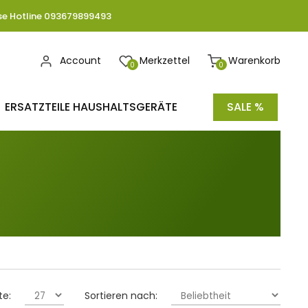
se Hotline 093679899493
Account
Merkzettel
Warenkorb
0
0
ERSATZTEILE HAUSHALTSGERÄTE
SALE %
te:
Sortieren nach: