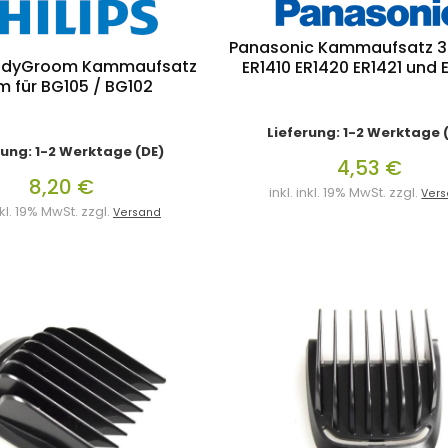
Panasonic Kammaufsatz 3
 BodyGroom Kammaufsatz
ER1410 ER1420 ER1421 und 
 für BG105 / BG102
Lieferung: 1-2 Werktage 
rung: 1-2 Werktage (DE)
4,53 €
8,20 €
inkl. inkl. 19% MwSt. zzgl.
Ver
inkl. 19% MwSt. zzgl.
Versand