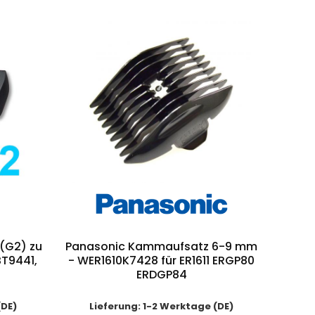
(G2) zu
Panasonic Kammaufsatz 6-9 mm
BT9441,
- WER1610K7428 für ER1611 ERGP80
ERDGP84
(DE)
Lieferung: 1-2 Werktage (DE)