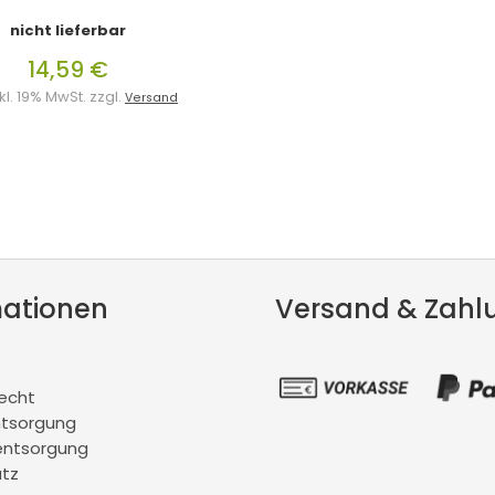
nicht lieferbar
14,59 €
inkl. 19% MwSt. zzgl.
Versand
mationen
Versand & Zahl
recht
ntsorgung
entsorgung
tz