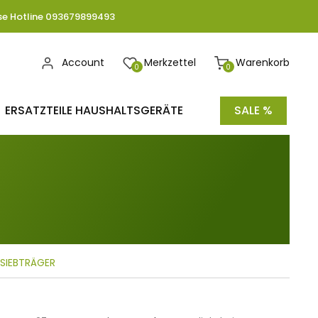
se Hotline 093679899493
Account
Merkzettel
Warenkorb
0
0
ERSATZTEILE HAUSHALTSGERÄTE
SALE %
/ SIEBTRÄGER