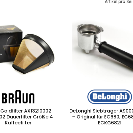
Artikel pro Sei
Goldfilter AX13210002
DeLonghi Siebträger AS0
2 Dauerfilter Größe 4
– Original für EC680, EC6
Kaffeefilter
ECKG6821