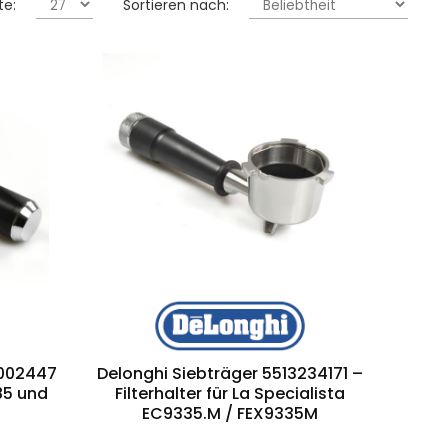
te:
Sortieren nach:
0002447
Delonghi Siebträger 5513234171 –
85 und
Filterhalter für La Specialista
EC9335.M / FEX9335M