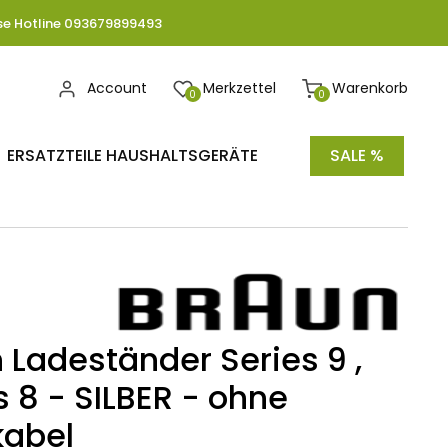
se Hotline 093679899493
Account
Merkzettel
Warenkorb
0
0
ERSATZTEILE HAUSHALTSGERÄTE
SALE %
 Ladeständer Series 9 ,
s 8 - SILBER - ohne
kabel