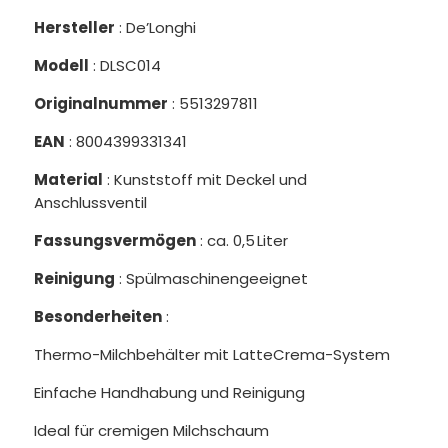
Hersteller
: De’Longhi
Modell
: DLSC014
Originalnummer
: 5513297811
EAN
: 8004399331341
Material
: Kunststoff mit Deckel und
Anschlussventil
Fassungsvermögen
: ca. 0,5 Liter
Reinigung
: Spülmaschinengeeignet
Besonderheiten
:
Thermo-Milchbehälter mit LatteCrema-System
Einfache Handhabung und Reinigung
Ideal für cremigen Milchschaum