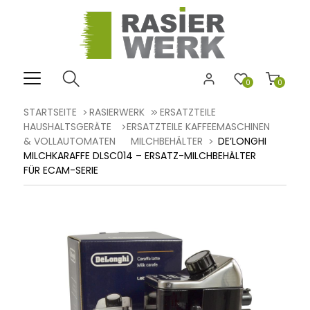
0
0
STARTSEITE
RASIERWERK
ERSATZTEILE
HAUSHALTSGERÄTE
ERSATZTEILE KAFFEEMASCHINEN
& VOLLAUTOMATEN
MILCHBEHÄLTER
DE’LONGHI
MILCHKARAFFE DLSC014 – ERSATZ-MILCHBEHÄLTER
FÜR ECAM-SERIE