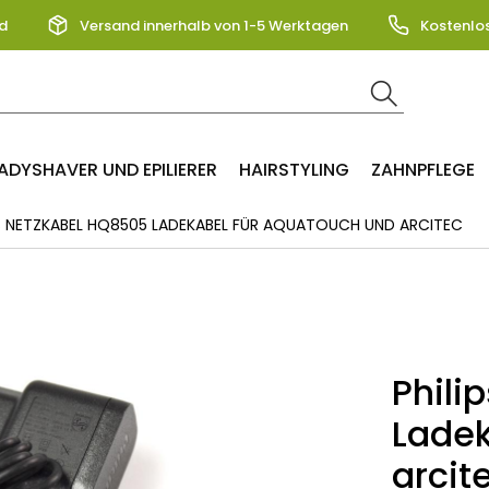
d
Versand innerhalb von 1-5 Werktagen
Kostenlo
ADYSHAVER UND EPILIERER
HAIRSTYLING
ZAHNPFLEGE
S NETZKABEL HQ8505 LADEKABEL FÜR AQUATOUCH UND ARCITEC
Phili
Ladek
arcit