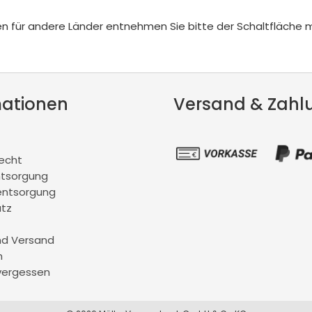
iten für andere Länder entnehmen Sie bitte der Schaltfläche 
mationen
Versand & Zahl
recht
ntsorgung
entsorgung
tz
nd Versand
m
vergessen