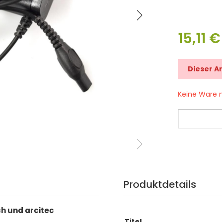
15,11 €
Dieser A
Keine Ware 
Produktdetails
h und arcitec
Titel