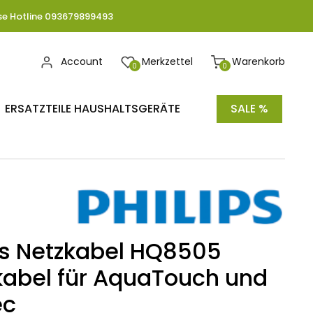
se Hotline 093679899493
Account
Merkzettel
Warenkorb
0
0
ERSATZTEILE HAUSHALTSGERÄTE
SALE %
ps Netzkabel HQ8505
abel für AquaTouch und
ec