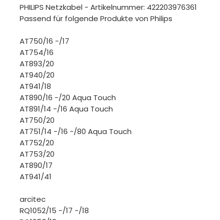
PHILIPS Netzkabel - Artikelnummer: 422203976361
Passend für folgende Produkte von Philips
AT750/16 -/17
AT754/16
AT893/20
AT940/20
AT941/18
AT890/16 -/20 Aqua Touch
AT891/14 -/16 Aqua Touch
AT750/20
AT751/14 -/16 -/80 Aqua Touch
AT752/20
AT753/20
AT890/17
AT941/41
arcitec
RQ1052/15 -/17 -/18