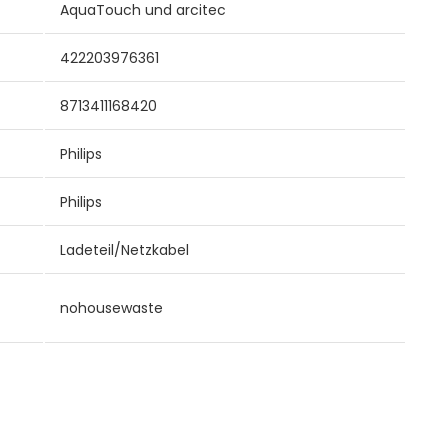
AquaTouch und arcitec
422203976361
8713411168420
Philips
Philips
Ladeteil/Netzkabel
nohousewaste