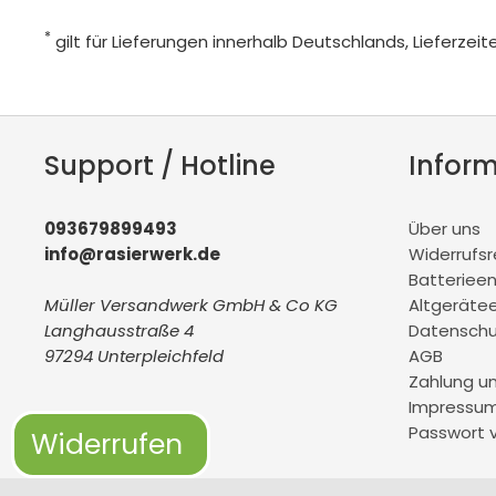
*
gilt für Lieferungen innerhalb Deutschlands, Lieferze
Support / Hotline
Infor
093679899493
Über uns
info@rasierwerk.de
Widerrufs
Batteriee
Müller Versandwerk GmbH & Co KG
Altgeräte
Langhausstraße 4
Datenschu
97294 Unterpleichfeld
AGB
Zahlung u
Impressu
Passwort 
Widerrufen