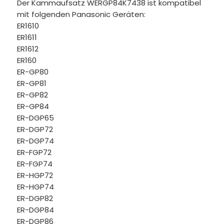
Der Kammaufsatz WERGP84K7438 ist kompatibel
mit folgenden Panasonic Geräten:
ER1610
ER1611
ER1612
ER160
ER-GP80
ER-GP81
ER-GP82
ER-GP84
ER-DGP65
ER-DGP72
ER-DGP74
ER-FGP72
ER-FGP74
ER-HGP72
ER-HGP74
ER-DGP82
ER-DGP84
ER-DGP86