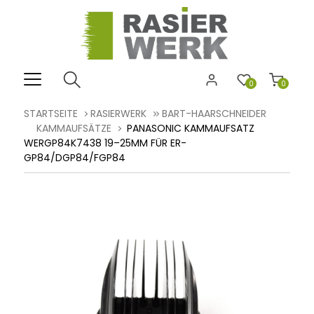
0
0
STARTSEITE
RASIERWERK
BART-HAARSCHNEIDER
KAMMAUFSÄTZE
PANASONIC KAMMAUFSATZ
WERGP84K7438 19–25MM FÜR ER-
GP84/DGP84/FGP84