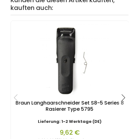
Kunden die diesen Artikel kauften,
kauften auch:
Braun Langhaarschneider Set S8-5 Series 8
B
Rasierer Type 5795
Lieferung: 1-2 Werktage (DE)
9,62 €