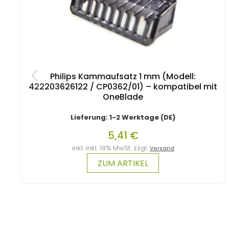
Philips Kammaufsatz 1 mm (Modell:
422203626122 / CP0362/01) – kompatibel mit
OneBlade
Lieferung: 1-2 Werktage (DE)
5,41 €
inkl. inkl. 19% MwSt. zzgl.
Versand
ZUM ARTIKEL