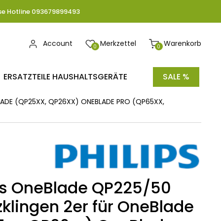
se Hotline 093679899493
Account
Merkzettel
Warenkorb
0
0
ERSATZTEILE HAUSHALTSGERÄTE
SALE %
BLADE (QP25XX, QP26XX) ONEBLADE PRO (QP65XX,
ps OneBlade QP225/50
zklingen 2er für OneBlade