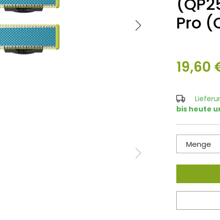
(QP25
Pro (
19,60 
Lieferu
bis heute u
Menge