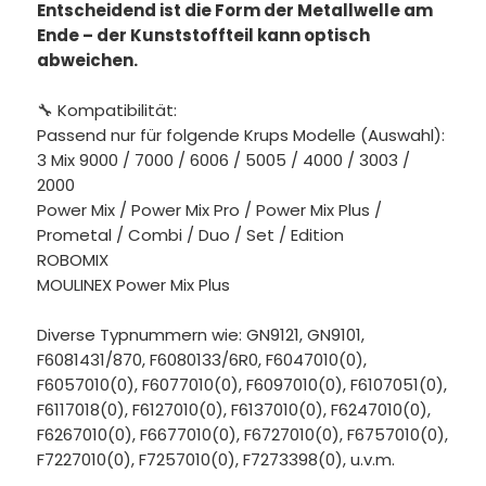
Entscheidend ist die Form der Metallwelle am
Ende – der Kunststoffteil kann optisch
abweichen.
🔧 Kompatibilität:
Passend nur für folgende Krups Modelle (Auswahl):
3 Mix 9000 / 7000 / 6006 / 5005 / 4000 / 3003 /
2000
Power Mix / Power Mix Pro / Power Mix Plus /
Prometal / Combi / Duo / Set / Edition
ROBOMIX
MOULINEX Power Mix Plus
Diverse Typnummern wie: GN9121, GN9101,
F6081431/870, F6080133/6R0, F6047010(0),
F6057010(0), F6077010(0), F6097010(0), F6107051(0),
F6117018(0), F6127010(0), F6137010(0), F6247010(0),
F6267010(0), F6677010(0), F6727010(0), F6757010(0),
F7227010(0), F7257010(0), F7273398(0), u.v.m.