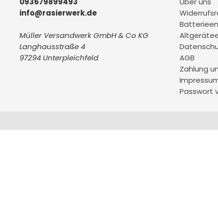
093679899493
Über uns
info@rasierwerk.de
Widerrufs
Batteriee
Müller Versandwerk GmbH & Co KG
Altgeräte
Langhausstraße 4
Datenschu
97294 Unterpleichfeld
AGB
Zahlung u
Impressu
Passwort 