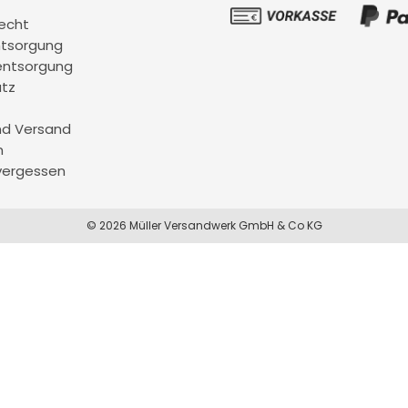
recht
ntsorgung
entsorgung
tz
nd Versand
m
vergessen
© 2026 Müller Versandwerk GmbH & Co KG