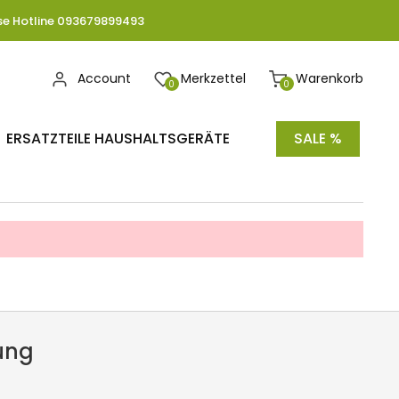
se Hotline 093679899493
Account
Merkzettel
Warenkorb
0
0
ERSATZTEILE HAUSHALTSGERÄTE
SALE %
ung