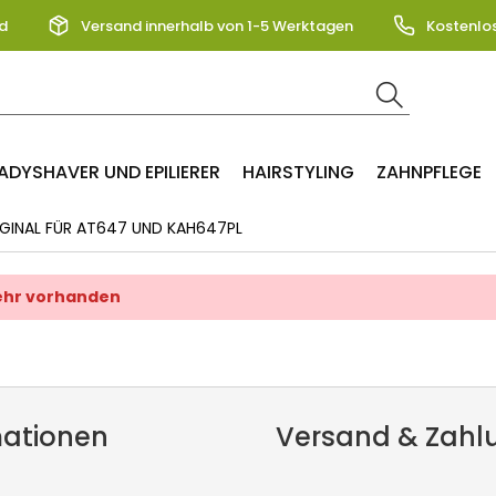
d
Versand innerhalb von 1-5 Werktagen
Kostenlo
ADYSHAVER UND EPILIERER
HAIRSTYLING
ZAHNPFLEGE
INAL FÜR AT647 UND KAH647PL
mehr vorhanden
mationen
Versand & Zahl