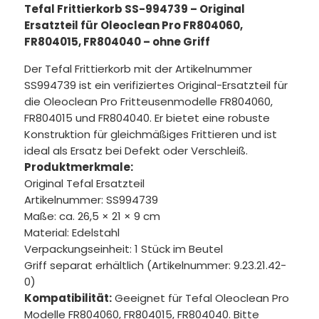
Tefal Frittierkorb SS-994739 – Original
Ersatzteil für Oleoclean Pro FR804060,
FR804015, FR804040 – ohne Griff
Der Tefal Frittierkorb mit der Artikelnummer
SS994739 ist ein verifiziertes Original-Ersatzteil für
die Oleoclean Pro Fritteusenmodelle FR804060,
FR804015 und FR804040. Er bietet eine robuste
Konstruktion für gleichmäßiges Frittieren und ist
ideal als Ersatz bei Defekt oder Verschleiß.
Produktmerkmale:
Original Tefal Ersatzteil
Artikelnummer: SS994739
Maße: ca. 26,5 × 21 × 9 cm
Material: Edelstahl
Verpackungseinheit: 1 Stück im Beutel
Griff separat erhältlich (Artikelnummer: 9.23.21.42-
0)
Kompatibilität:
Geeignet für Tefal Oleoclean Pro
Modelle FR804060, FR804015, FR804040. Bitte