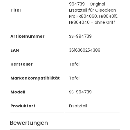
994739 – Original
Titel
Ersatzteil für Oleoclean
Pro FR804060, FR804015,
FR804040 – ohne Griff
Artikelnummer
SS-994739
EAN
3616360254389
Hersteller
Tefal
Markenkompatibilität
Tefal
Modell
SS-994739
Produktart
Ersatzteil
Bewertungen