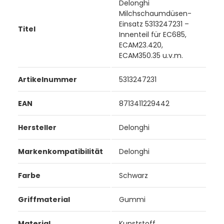
Delonghi
Milchschaumdüsen-
Einsatz 5313247231 –
Titel
Innenteil für EC685,
ECAM23.420,
ECAM350.35 u.v.m.
Artikelnummer
5313247231
EAN
8713411229442
Hersteller
Delonghi
Markenkompatibilität
Delonghi
Farbe
Schwarz
Griffmaterial
Gummi
Material
Kunststoff